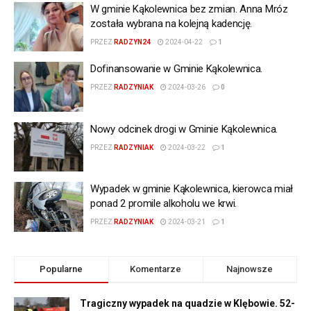
W gminie Kąkolewnica bez zmian. Anna Mróz
została wybrana na kolejną kadencję.
PRZEZ
RADZYN24
2024-04-22
1
Dofinansowanie w Gminie Kąkolewnica.
PRZEZ
RADZYNIAK
2024-03-26
0
Nowy odcinek drogi w Gminie Kąkolewnica.
PRZEZ
RADZYNIAK
2024-03-22
1
Wypadek w gminie Kąkolewnica, kierowca miał
ponad 2 promile alkoholu we krwi.
PRZEZ
RADZYNIAK
2024-03-21
1
Popularne
Komentarze
Najnowsze
Tragiczny wypadek na quadzie w Klębowie. 52-