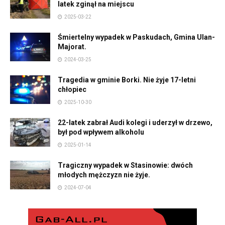
latek zginął na miejscu
2025-03-22
Śmiertelny wypadek w Paskudach, Gmina Ulan-
Majorat.
2024-03-25
Tragedia w gminie Borki. Nie żyje 17-letni
chłopiec
2025-10-30
22-latek zabrał Audi kolegi i uderzył w drzewo,
był pod wpływem alkoholu
2025-01-14
Tragiczny wypadek w Stasinowie: dwóch
młodych mężczyzn nie żyje.
2024-07-04