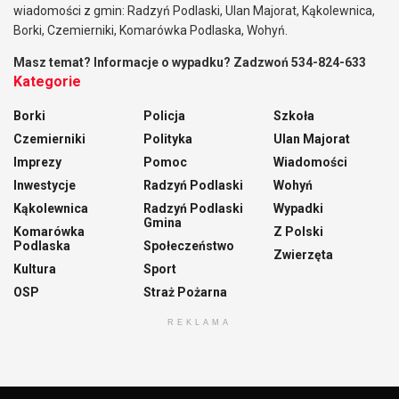
wiadomości z gmin: Radzyń Podlaski, Ulan Majorat, Kąkolewnica,
Borki, Czemierniki, Komarówka Podlaska, Wohyń.
Masz temat? Informacje o wypadku? Zadzwoń 534-824-633
Kategorie
Borki
Policja
Szkoła
Czemierniki
Polityka
Ulan Majorat
Imprezy
Pomoc
Wiadomości
Inwestycje
Radzyń Podlaski
Wohyń
Kąkolewnica
Radzyń Podlaski
Wypadki
Gmina
Komarówka
Z Polski
Podlaska
Społeczeństwo
Zwierzęta
Kultura
Sport
OSP
Straż Pożarna
REKLAMA