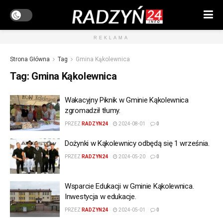
REKLAMA
Strona Główna
Tag
Gmina Kąkolewnica
Tag:
Gmina Kąkolewnica
Wakacyjny Piknik w Gminie Kąkolewnica
zgromadził tłumy.
PRZEZ
RADZYN24
2024-08-01
0
Dożynki w Kąkolewnicy odbędą się 1 września.
PRZEZ
RADZYN24
2024-05-20
0
Wsparcie Edukacji w Gminie Kąkolewnica.
Inwestycja w edukacje.
PRZEZ
RADZYN24
2024-05-01
0