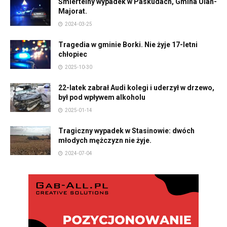
Śmiertelny wypadek w Paskudach, Gmina Ulan-
Majorat.
2024-03-25
Tragedia w gminie Borki. Nie żyje 17-letni
chłopiec
2025-10-30
22-latek zabrał Audi kolegi i uderzył w drzewo,
był pod wpływem alkoholu
2025-01-14
Tragiczny wypadek w Stasinowie: dwóch
młodych mężczyzn nie żyje.
2024-07-04