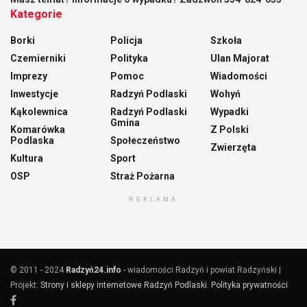
Kategorie
Borki
Policja
Szkoła
Czemierniki
Polityka
Ulan Majorat
Imprezy
Pomoc
Wiadomości
Inwestycje
Radzyń Podlaski
Wohyń
Kąkolewnica
Radzyń Podlaski
Wypadki
Gmina
Komarówka
Z Polski
Podlaska
Społeczeństwo
Zwierzęta
Kultura
Sport
OSP
Straż Pożarna
REKLAMA
© 2011 - 2024
Radzyń24.info
- wiadomości Radzyń i powiat Radzyński |
Projekt:
Strony i sklepy internetowe Radzyń Podlaski
.
Polityka prywatności