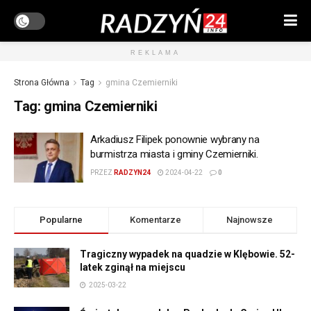
REKLAMA
Strona Główna
Tag
gmina Czemierniki
Tag:
gmina Czemierniki
Arkadiusz Filipek ponownie wybrany na
burmistrza miasta i gminy Czemierniki.
PRZEZ
RADZYN24
2024-04-22
0
Popularne
Komentarze
Najnowsze
Tragiczny wypadek na quadzie w Klębowie. 52-
latek zginął na miejscu
2025-03-22