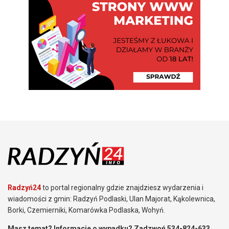
Radzyń24
to portal regionalny gdzie znajdziesz wydarzenia i
wiadomości z gmin: Radzyń Podlaski, Ulan Majorat, Kąkolewnica,
Borki, Czemierniki, Komarówka Podlaska, Wohyń.
Masz temat? Informacje o wypadku? Zadzwoń 534-824-633