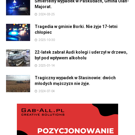
Śmiertelny wypadek w Paskudach, Gmina Ulan-
Majorat.
2024-03-25
Tragedia w gminie Borki. Nie żyje 17-letni
chłopiec
2025-10-30
22-latek zabrał Audi kolegi i uderzył w drzewo,
był pod wpływem alkoholu
2025-01-14
Tragiczny wypadek w Stasinowie: dwóch
młodych mężczyzn nie żyje.
2024-07-04