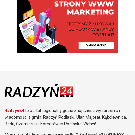
Radzyń24
to portal regionalny gdzie znajdziesz wydarzenia i
wiadomości z gmin: Radzyń Podlaski, Ulan Majorat, Kąkolewnica,
Borki, Czemierniki, Komarówka Podlaska, Wohyń.
Masz temat? Informacje o wypadku? Zadzwoń 534-824-633