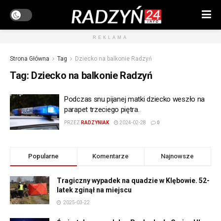
REKLAMA
Strona Główna
Tag
Dziecko na balkonie Radzyń
Tag:
Dziecko na balkonie Radzyń
Podczas snu pijanej matki dziecko weszło na
parapet trzeciego piętra.
PRZEZ
RADZYNIAK
2024-02-28
0
Popularne
Komentarze
Najnowsze
Tragiczny wypadek na quadzie w Klębowie. 52-
latek zginął na miejscu
2025-03-22