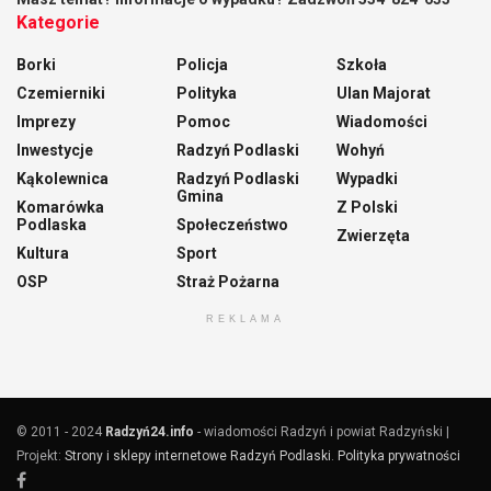
Kategorie
Borki
Policja
Szkoła
Czemierniki
Polityka
Ulan Majorat
Imprezy
Pomoc
Wiadomości
Inwestycje
Radzyń Podlaski
Wohyń
Kąkolewnica
Radzyń Podlaski
Wypadki
Gmina
Komarówka
Z Polski
Podlaska
Społeczeństwo
Zwierzęta
Kultura
Sport
OSP
Straż Pożarna
REKLAMA
© 2011 - 2024
Radzyń24.info
- wiadomości Radzyń i powiat Radzyński |
Projekt:
Strony i sklepy internetowe Radzyń Podlaski
.
Polityka prywatności