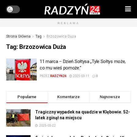
REKLAMA
Strona Główna
Tag
Brzozowica Duża
Tag:
Brzozowica Duża
11 marca – Dzień Sołtysa „Tyle Sołtys może,
co mu wieś pomoże.”
PRZEZ
RADZYN24
2025-03-11
0
Popularne
Komentarze
Najnowsze
Tragiczny wypadek na quadzie w Klębowie. 52-
latek zginął na miejscu
2025-03-22