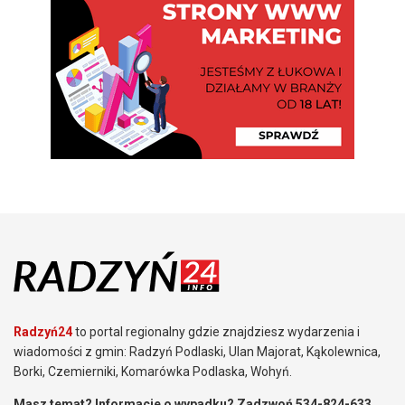
Radzyń24
to portal regionalny gdzie znajdziesz wydarzenia i
wiadomości z gmin: Radzyń Podlaski, Ulan Majorat, Kąkolewnica,
Borki, Czemierniki, Komarówka Podlaska, Wohyń.
Masz temat? Informacje o wypadku? Zadzwoń 534-824-633