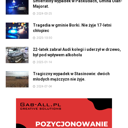
Śmiertelny wypadek w Paskudach, Gmina Ulan-
Majorat.
2024-03-25
Tragedia w gminie Borki. Nie żyje 17-letni
chłopiec
2025-10-30
22-latek zabrał Audi kolegi i uderzył w drzewo,
był pod wpływem alkoholu
2025-01-14
Tragiczny wypadek w Stasinowie: dwóch
młodych mężczyzn nie żyje.
2024-07-04