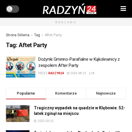
REKLAMA
Strona Główna
Tag
Aftet Party
Tag:
Aftet Party
Dożynki Gminno-Parafialne w Kąkolewnicy z
zespołem After Party.
PRZEZ
RADZYN24
2024-08-23
0
Popularne
Komentarze
Najnowsze
Tragiczny wypadek na quadzie w Klębowie. 52-
latek zginął na miejscu
2025-03-22