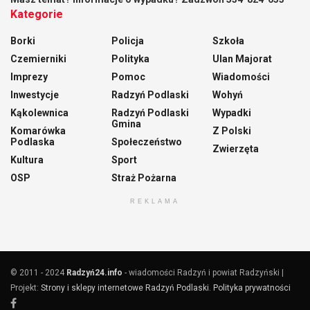
Kategorie
Borki
Policja
Szkoła
Czemierniki
Polityka
Ulan Majorat
Imprezy
Pomoc
Wiadomości
Inwestycje
Radzyń Podlaski
Wohyń
Kąkolewnica
Radzyń Podlaski
Wypadki
Gmina
Komarówka
Z Polski
Podlaska
Społeczeństwo
Zwierzęta
Kultura
Sport
OSP
Straż Pożarna
REKLAMA
© 2011 - 2024
Radzyń24.info
- wiadomości Radzyń i powiat Radzyński |
Projekt:
Strony i sklepy internetowe Radzyń Podlaski
.
Polityka prywatności