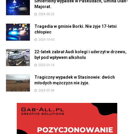
Śmiertelny wypadek w Paskudach, Gmina Ulan-
Majorat.
2024-03-25
Tragedia w gminie Borki. Nie żyje 17-letni
chłopiec
2025-10-30
22-latek zabrał Audi kolegi i uderzył w drzewo,
był pod wpływem alkoholu
2025-01-14
Tragiczny wypadek w Stasinowie: dwóch
młodych mężczyzn nie żyje.
2024-07-04