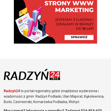
Radzyń24
to portal regionalny gdzie znajdziesz wydarzenia i
wiadomości z gmin: Radzyń Podlaski, Ulan Majorat, Kąkolewnica,
Borki, Czemierniki, Komarówka Podlaska, Wohyń.
Masz temat? Informacje o wypadku? Zadzwoń 534-824-633